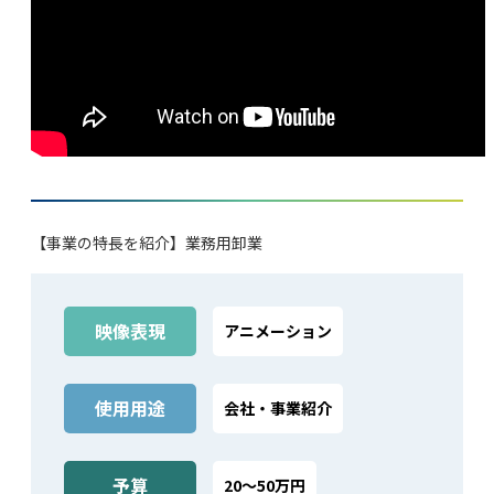
【事業の特長を紹介】業務用卸業
映像表現
アニメーション
使⽤⽤途
会社‧事業紹介
予算
20～50万円