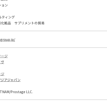
ション
サルティング
製化粧品 サプリメントの貿易
group.jp/
テージ
イヴ
ージ
アジアジャパン
TNAM/Prostage LLC.