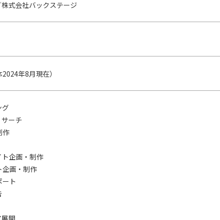
／株式会社バックステージ
2024年8月現在）
ング
リサーチ
制作
イト企画・制作
ト企画・制作
ポート
告
ア展開