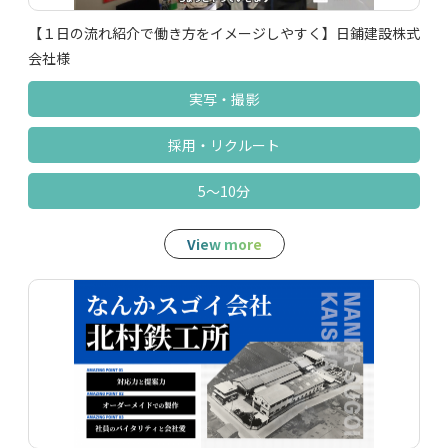
【１日の流れ紹介で働き方をイメージしやすく】日鋪建設株式
会社様
実写‧撮影
採用‧リクルート
5～10分
View more