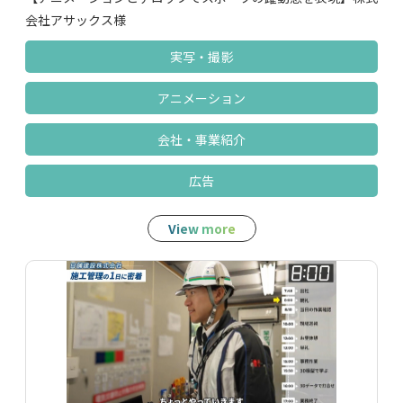
会社アサックス様
実写‧撮影
アニメーション
会社‧事業紹介
広告
View more